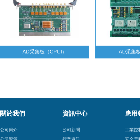
AD采集板（CPCI）
AD采集板
關於我們
資訊中心
應用
公司簡介
公司新聞
工業控
公司資質
行業資訊
安全電