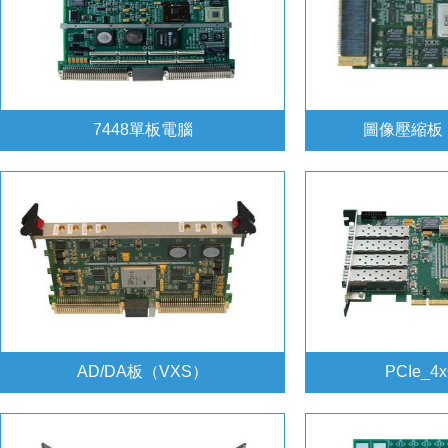
7448單板電腦
圖像壓縮板（
AD/DA板（VXS）
PCIe_4